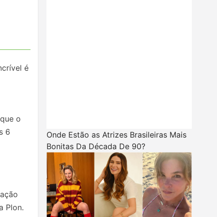
ncrível é
 que o
s 6
Onde Estão as Atrizes Brasileiras Mais
Bonitas Da Década De 90?
ração
a Plon.