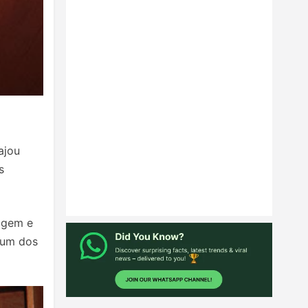
ajou
s
magem e
 um dos