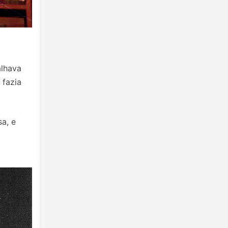
alhava
 fazia
a, e