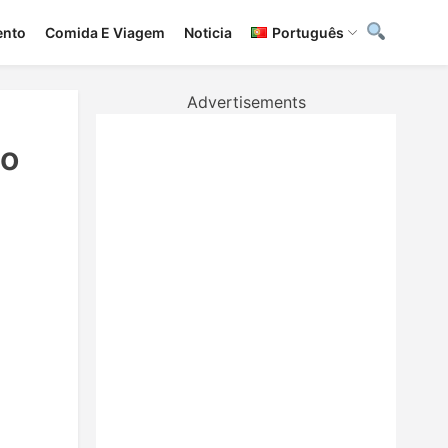
ento
Сomida E Viagem
Noticia
Português
Advertisements
do