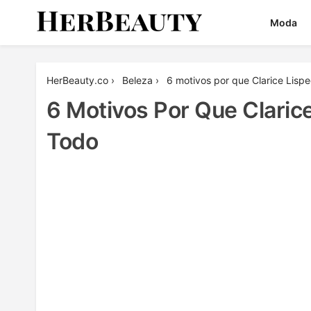
Skip
Moda
to
content
Her Beauty
HerBeauty.co
›
Beleza
›
6 motivos por que Clarice Lisp
6 Motivos Por Que Clari
Todo