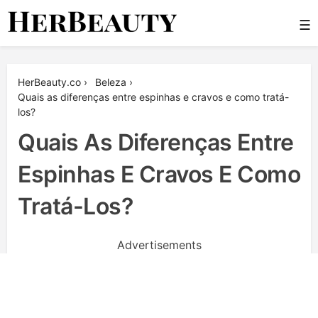
Skip
☰
to
content
Her Beauty
HerBeauty.co
›
Beleza
›
Quais as diferenças entre espinhas e cravos e como tratá-
los?
Quais As Diferenças Entre
Espinhas E Cravos E Como
Tratá-Los?
Advertisements