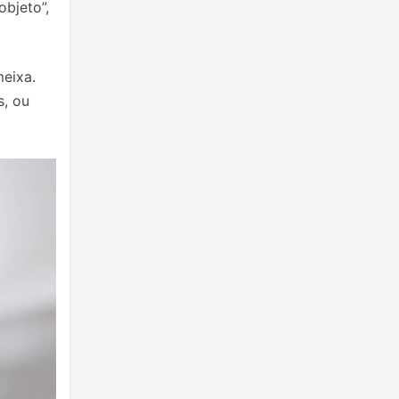
bjeto”,
meixa.
s, ou