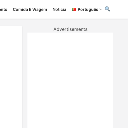
ento
Сomida E Viagem
Noticia
Português
Advertisements