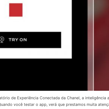
rio de Experiência Conectada da Chanel, a inteligência ar
Quando você testar o app, verá que prestamos muita atenç