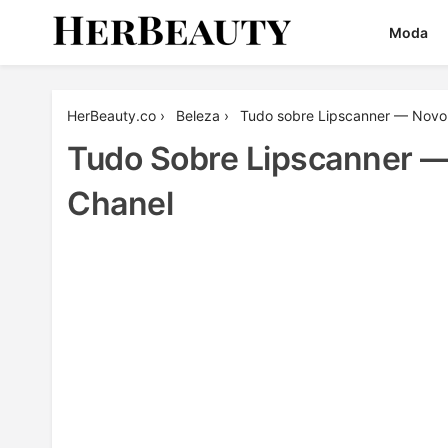
Skip
Moda
to
content
Her Beauty
HerBeauty.co
›
Beleza
›
Tudo sobre Lipscanner — Nov
Tudo Sobre Lipscanner 
Chanel