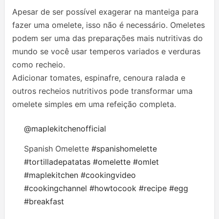
Apesar de ser possível exagerar na manteiga para
fazer uma omelete, isso não é necessário. Omeletes
podem ser uma das preparações mais nutritivas do
mundo se você usar temperos variados e verduras
como recheio.
Adicionar tomates, espinafre, cenoura ralada e
outros recheios nutritivos pode transformar uma
omelete simples em uma refeição completa.
@maplekitchenofficial
Spanish Omelette
#spanishomelette
#tortilladepatatas
#omelette
#omlet
#maplekitchen
#cookingvideo
#cookingchannel
#howtocook
#recipe
#egg
#breakfast