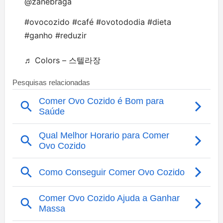
@zanebraga
#ovocozido
#café
#ovotododia
#dieta
#ganho
#reduzir
♬ Colors – 스텔라장