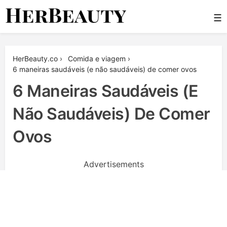
Skip
☰
to
content
Her Beauty
HerBeauty.co
›
Сomida e viagem
›
6 maneiras saudáveis (e não saudáveis) de comer ovos
6 Maneiras Saudáveis (e
Não Saudáveis) De Comer
Ovos
Advertisements