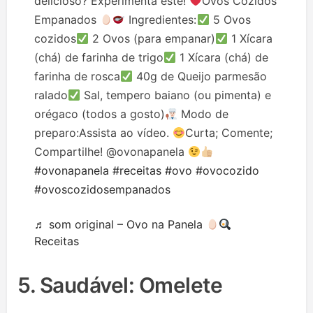
delicioso? Experimenta este!
Ovos Cozidos
Empanados
Ingredientes:
5 Ovos
cozidos
2 Ovos (para empanar)
1 Xícara
(chá) de farinha de trigo
1 Xícara (chá) de
farinha de rosca
40g de Queijo parmesão
ralado
Sal, tempero baiano (ou pimenta) e
orégaco (todos a gosto)
Modo de
preparo:Assista ao vídeo.
Curta; Comente;
Compartilhe! @ovonapanela
#ovonapanela
#receitas
#ovo
#ovocozido
#ovoscozidosempanados
♬ som original – Ovo na Panela
Receitas
5. Saudável: Omelete