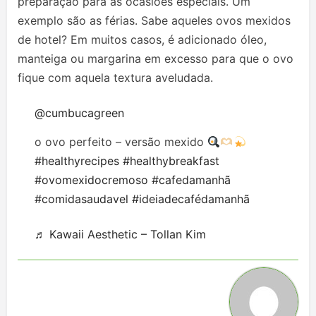
preparação para as ocasiões especiais. Um
exemplo são as férias. Sabe aqueles ovos mexidos
de hotel? Em muitos casos, é adicionado óleo,
manteiga ou margarina em excesso para que o ovo
fique com aquela textura aveludada.
@cumbucagreen
o ovo perfeito – versão mexido
#healthyrecipes
#healthybreakfast
#ovomexidocremoso
#cafedamanhã
#comidasaudavel
#ideiadecafédamanhã
♬ Kawaii Aesthetic – Tollan Kim