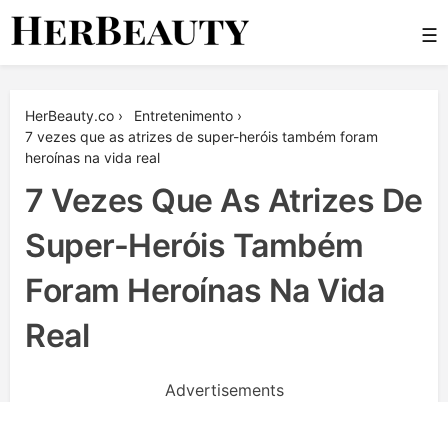
Skip
☰
to
content
Her Beauty
HerBeauty.co
›
Entretenimento
›
7 vezes que as atrizes de super-heróis também foram
heroínas na vida real
7 Vezes Que As Atrizes De
Super-Heróis Também
Foram Heroínas Na Vida
Real
Advertisements