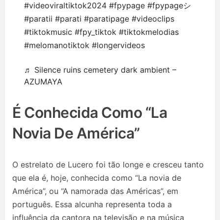
#videoviraltiktok2024
#fpypage
#fpypageシ
#paratii
#parati
#paratipage
#videoclips
#tiktokmusic
#fpy_tiktok
#tiktokmelodias
#melomanotiktok
#longervideos
♬ Silence ruins cemetery dark ambient –
AZUMAYA
É Conhecida Como “La
Novia De América”
O estrelato de Lucero foi tão longe e cresceu tanto
que ela é, hoje, conhecida como “La novia de
América”, ou “A namorada das Américas”, em
português. Essa alcunha representa toda a
influência da cantora na televisão e na música