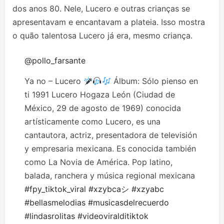
dos anos 80. Nele, Lucero e outras crianças se
apresentavam e encantavam a plateia. Isso mostra
o quão talentosa Lucero já era, mesmo criança.
@pollo_farsante
Ya no – Lucero
Álbum: Sólo pienso en
ti 1991 Lucero Hogaza León (Ciudad de
México, 29 de agosto de 1969)​ conocida
artísticamente como Lucero, es una
cantautora, actriz, presentadora de televisión
y empresaria mexicana. Es conocida también
como La Novia de América. Pop latino,
balada, ranchera y música regional mexicana
#fpy_tiktok_viral
#xzybcaシ
#xzyabc
#bellasmelodias
#musicasdelrecuerdo
#lindasrolitas
#videoviralditiktok