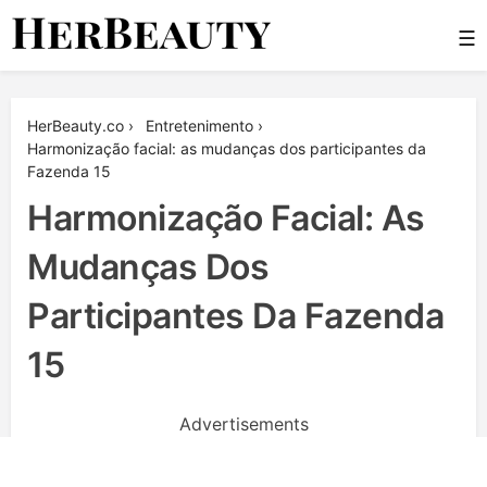
Skip
☰
to
content
Her Beauty
HerBeauty.co
›
Entretenimento
›
Harmonização facial: as mudanças dos participantes da
Fazenda 15
Harmonização Facial: As
Mudanças Dos
Participantes Da Fazenda
15
Advertisements