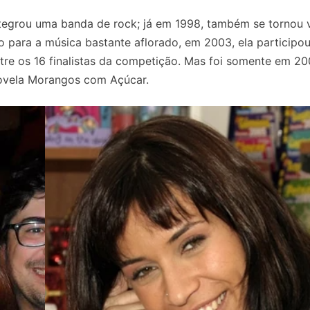
ntegrou uma banda de rock; já em 1998, também se tornou v
o para a música bastante aflorado, em 2003, ela participo
tre os 16 finalistas da competição. Mas foi somente em 2
novela Morangos com Açúcar.