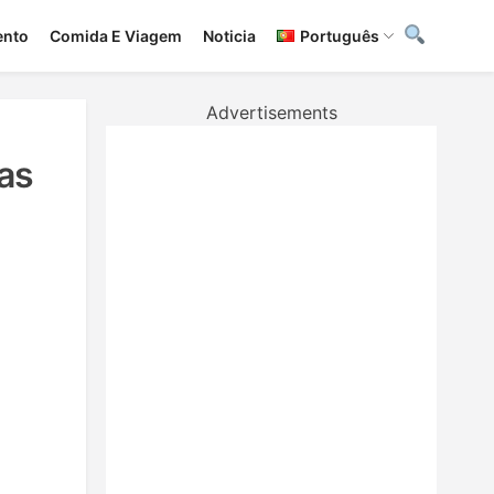
ento
Сomida E Viagem
Noticia
Português
Advertisements
as