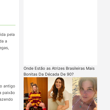
ida pela
da a
egas,
Onde Estão as Atrizes Brasileiras Mais
Bonitas Da Década De 90?
no antigo
a paixão
fazendo