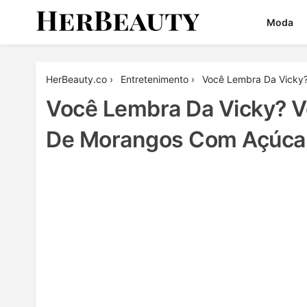
Skip
Moda
to
content
Her Beauty
HerBeauty.co
›
Entretenimento
›
Você Lembra Da Vicky?
Você Lembra Da Vicky? V
De Morangos Com Açúca