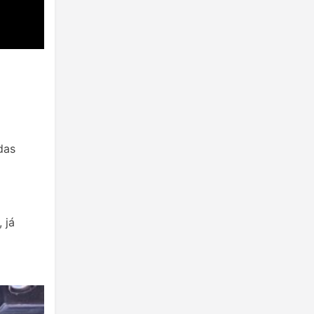
das
 já