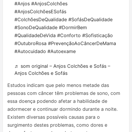
#Anjos
#AnjosColchões
#AnjosColchõesESofás
#ColchõesDeQualidade
#SofásDeQualidade
#SonoDeQualidade
#DormirBem
#QualidadeDeVida
#Conforto
#Sofisticação
#OutubroRosa
#PrevençãoAoCâncerDeMama
#Autocuidado
#Autoexame
♬ som original – Anjos Colchões e Sofás –
Anjos Colchões e Sofás
Estudos indicam que pelo menos metade das
pessoas com câncer têm problemas de sono, com
essa doença podendo afetar a habilidade de
adormecer e continuar dormindo durante a noite.
Existem diversas possíveis causas para o
surgimento destes problemas, como dores e