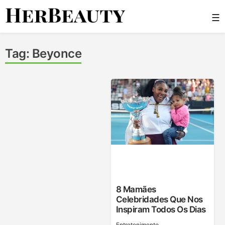
Skip
☰
to
content
Her Beauty
Tag:
Beyonce
8 Mamães
Celebridades Que Nos
Inspiram Todos Os Dias
Entretenimento