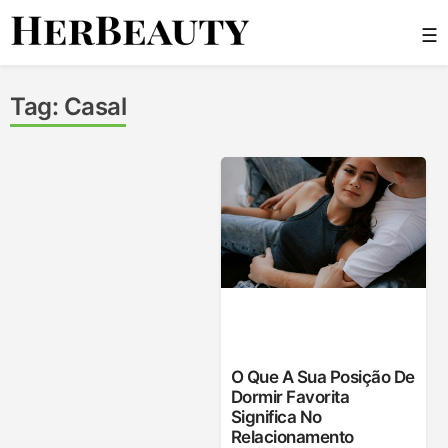
Skip
☰
to
content
Her Beauty
Tag:
Casal
O Que A Sua Posição De
Dormir Favorita
Significa No
Relacionamento