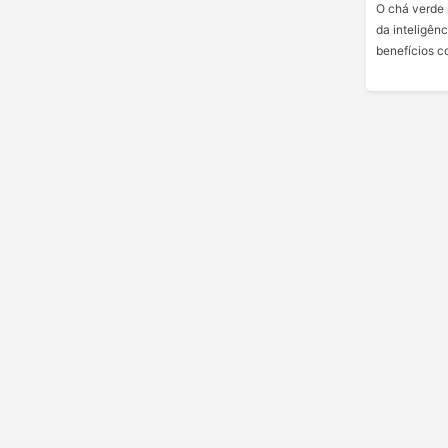
O chá verde 
da inteligên
benefícios c