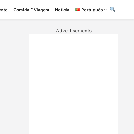
ento
Сomida E Viagem
Noticia
Português
Advertisements