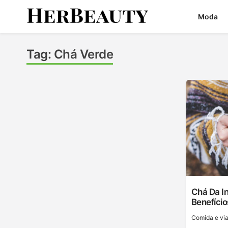
Skip
Moda
to
content
Her Beauty
Tag:
Chá Verde
Chá Da In
Benefício
Сomida e vi