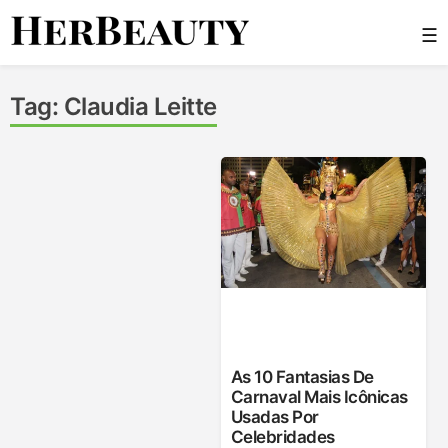
Skip
☰
to
content
Her Beauty
Tag:
Claudia Leitte
As 10 Fantasias De
Carnaval Mais Icônicas
Usadas Por
Celebridades