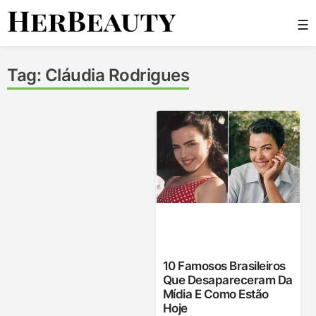
Skip
☰
to
content
Her Beauty
Tag:
Cláudia Rodrigues
10 Famosos Brasileiros
Que Desapareceram Da
Mídia E Como Estão
Hoje