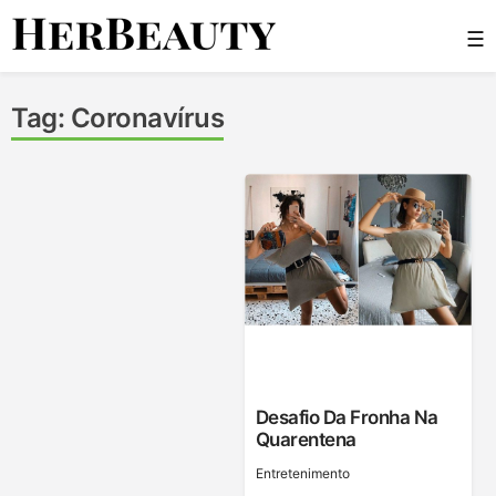
Skip
☰
to
content
Her Beauty
Tag:
Coronavírus
Desafio Da Fronha Na
Quarentena
Entretenimento