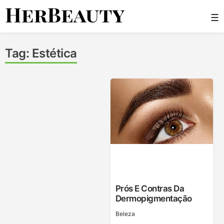
Skip
☰
to
content
Her Beauty
Tag:
Estética
Prós E Contras Da
Dermopigmentação
Beleza