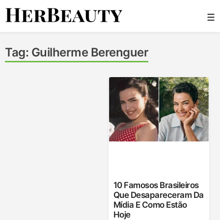
Skip
☰
to
content
Her Beauty
Tag:
Guilherme Berenguer
10 Famosos Brasileiros
Que Desapareceram Da
Mídia E Como Estão
Hoje