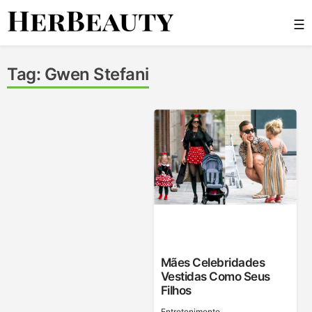
Skip
☰
to
content
Her Beauty
Tag:
Gwen Stefani
Mães Celebridades
Vestidas Como Seus
Filhos
Entretenimento