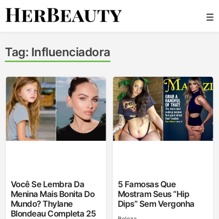
Skip
☰
to
content
Her Beauty
Tag:
Influenciadora
Você Se Lembra Da
5 Famosas Que
Menina Mais Bonita Do
Mostram Seus “hip
Mundo? Thylane
Dips” Sem Vergonha
Blondeau Completa 25
Beleza