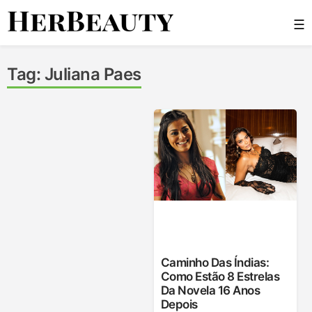
Skip
☰
to
content
Her Beauty
Tag:
Juliana Paes
Caminho Das Índias:
Como Estão 8 Estrelas
Da Novela 16 Anos
Depois