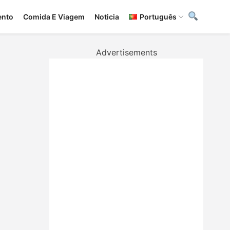
ento
Сomida E Viagem
Noticia
Português
Advertisements