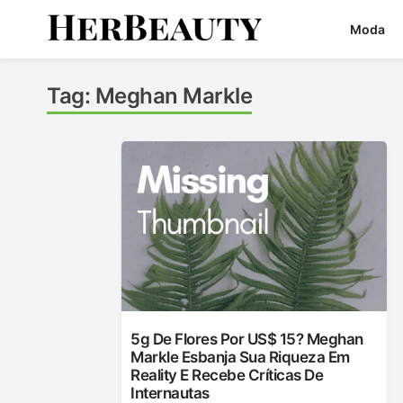
Skip
Moda
to
content
Her Beauty
Tag:
Meghan Markle
5g De Flores Por US$ 15? Meghan
Markle Esbanja Sua Riqueza Em
Reality E Recebe Críticas De
Internautas