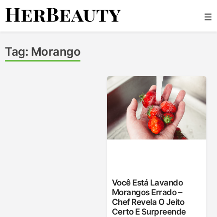
Skip
☰
to
content
Her Beauty
Tag:
Morango
Você Está Lavando
Morangos Errado –
Chef Revela O Jeito
Certo E Surpreende