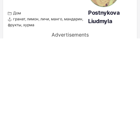
Postnykova
Дом
гранат
,
лимон
,
личи
,
манго
,
мандарин
,
Liudmyla
фрукты
,
хурма
Advertisements