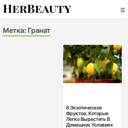
Skip
☰
to
content
Her Beauty
Метка:
Гранат
6 Экзотических
Фруктов, Которые
Легко Вырастить В
Домашних Условиях