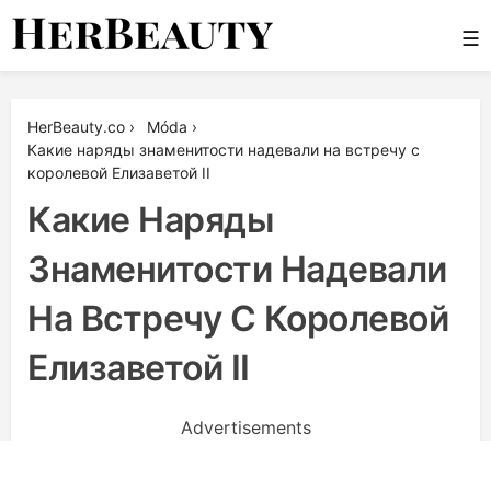
Skip
☰
to
content
Her Beauty
HerBeauty.co
›
Móda
›
Какие наряды знаменитости надевали на встречу с
королевой Елизаветой II
Какие Наряды
Знаменитости Надевали
На Встречу С Королевой
Елизаветой II
Advertisements