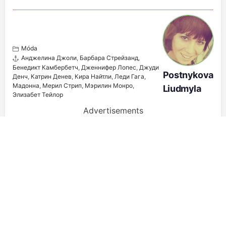
Móda
Анджелина Джоли
,
Барбара Стрейзанд
,
Бенедикт Камбербетч
,
Дженнифер Лопес
,
Джуди
Postnykova
Денч
,
Катрин Денев
,
Кира Найтли
,
Леди Гага
,
Мадонна
,
Мерил Стрип
,
Мэрилин Монро
,
Liudmyla
Элизабет Тейлор
Advertisements