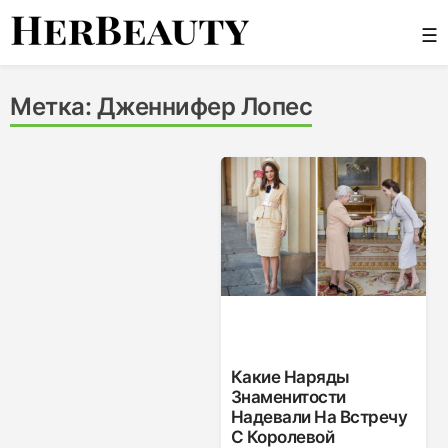
Skip
☰
to
content
Her Beauty
Метка:
Дженнифер Лопес
Какие Наряды
Знаменитости
Надевали На Встречу
С Королевой