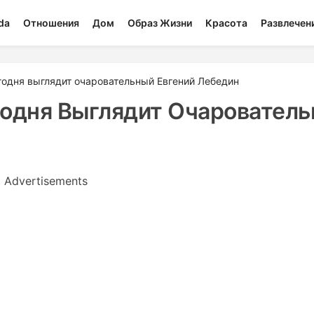
da
Отношения
Дом
Образ Жизни
Красота
Развлечен
годня выглядит очаровательный Евгений Лебедин
годня Выглядит Очаровател
Advertisements