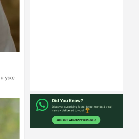
н
он уже