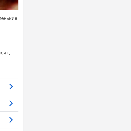
ленькие
ся»,