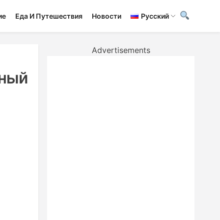
ие
Еда И Путешествия
Новости
Русский
Advertisements
ьный