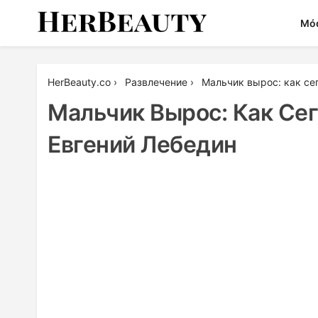
Skip
Mó
to
content
Her Beauty
HerBeauty.co
›
Развлечение
›
Мальчик вырос: как се
Мальчик Вырос: Как Се
Евгений Лебедин