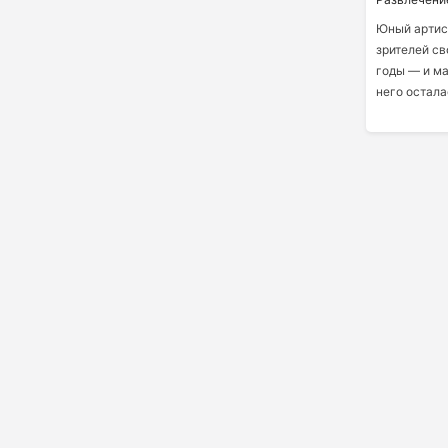
Юный артис
зрителей св
годы — и ма
него остала