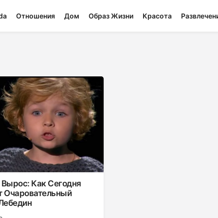
da
Отношения
Дом
Образ Жизни
Красота
Развлечен
 Вырос: Как Сегодня
т Очаровательный
 Лебедин
е