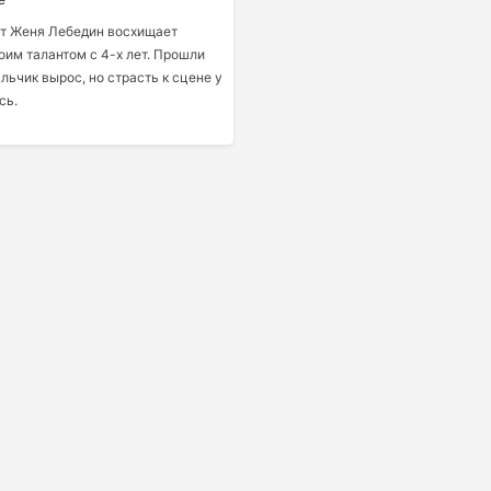
т Женя Лебедин восхищает
оим талантом с 4-х лет. Прошли
льчик вырос, но страсть к сцене у
сь.