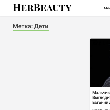
Skip
Mó
to
content
Her Beauty
Метка:
Дети
Мальчик
Выгляди
Евгений
Развлечени