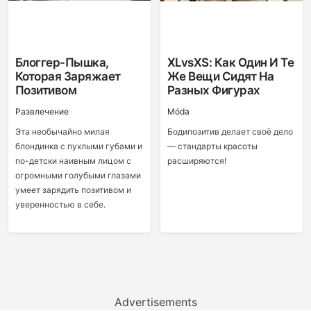
Блоггер-Пышка,
XLvsXS: Как Один И Те
Которая Заряжает
Же Вещи Сидят На
Позитивом
Разных Фигурах
Развлечение
Móda
Эта необычайно милая
Бодипозитив делает своё дело
блондинка с пухлыми губами и
— стандарты красоты
по-детски наивным лицом с
расширяются!
огромными голубыми глазами
умеет зарядить позитивом и
уверенностью в себе.
Advertisements