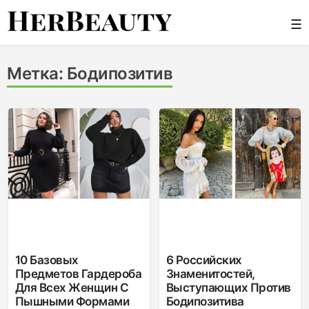
Skip
☰
to
content
Her Beauty
Метка:
Бодипозитив
10 Базовых
6 Российских
Предметов Гардероба
Знаменитостей,
Для Всех Женщин С
Выступающих Против
Пышными Формами
Бодипозитива