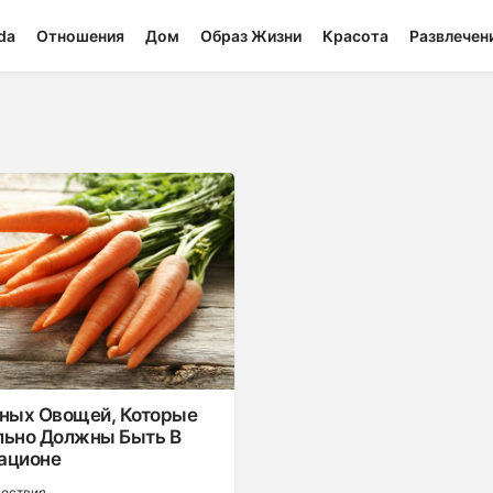
da
Отношения
Дом
Образ Жизни
Красота
Развлечен
зных Овощей, Которые
льно Должны Быть В
ационе
шествия