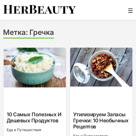
Skip
☰
to
content
Her Beauty
Метка:
Гречка
10 Самых Полезных И
Утилизируем Запасы
Дешевых Продуктов
Гречки: 10 Необычных
Рецептов
Еда и Путешествия
Еда и Путешествия