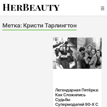
Skip
☰
to
content
Her Beauty
Метка:
Кристи Тарлингтон
Легендарная Пятёрка:
Как Сложились
Судьбы
Супермоделей 90-Х С