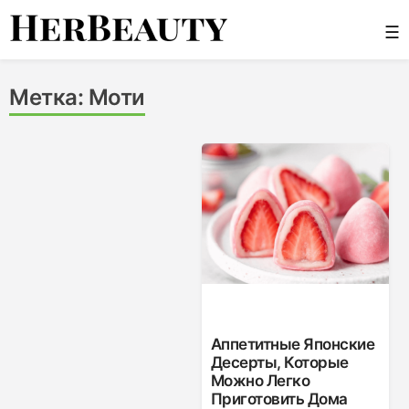
Skip
☰
to
content
Her Beauty
Метка:
Моти
Аппетитные Японские
Десерты, Которые
Можно Легко
Приготовить Дома