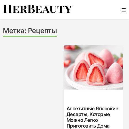
Skip
☰
to
content
Her Beauty
Метка:
Рецепты
Аппетитные Японские
Десерты, Которые
Можно Легко
Приготовить Дома