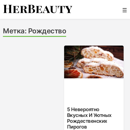
Skip
☰
to
content
Her Beauty
Метка:
Рождество
5 Невероятно
Вкусных И Уютных
Рождественских
Пирогов