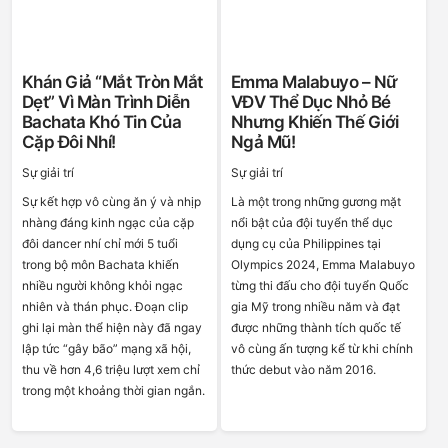
Khán Giả “mắt Tròn Mắt
Emma Malabuyo – Nữ
Dẹt” Vì Màn Trình Diễn
VĐV Thể Dục Nhỏ Bé
Bachata Khó Tin Của
Nhưng Khiến Thế Giới
Cặp Đôi Nhí!
Ngả Mũ!
Sự giải trí
Sự giải trí
Sự kết hợp vô cùng ăn ý và nhịp
Là một trong những gương mặt
nhàng đáng kinh ngạc của cặp
nổi bật của đội tuyển thể dục
đôi dancer nhí chỉ mới 5 tuổi
dụng cụ của Philippines tại
trong bộ môn Bachata khiến
Olympics 2024, Emma Malabuyo
nhiều người không khỏi ngạc
từng thi đấu cho đội tuyển Quốc
nhiên và thán phục. Đoạn clip
gia Mỹ trong nhiều năm và đạt
ghi lại màn thể hiện này đã ngay
được những thành tích quốc tế
lập tức “gây bão” mạng xã hội,
vô cùng ấn tượng kể từ khi chính
thu về hơn 4,6 triệu lượt xem chỉ
thức debut vào năm 2016.
trong một khoảng thời gian ngắn.