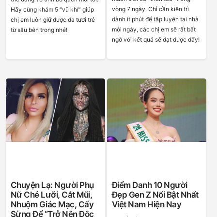
vòng 7 ngày. Chỉ cần kiên trì
Hãy cùng khám 5 “vũ khí” giúp
dành ít phút để tập luyện tại nhà
chị em luôn giữ được da tươi trẻ
mỗi ngày, các chị em sẽ rất bất
từ sâu bên trong nhé!
ngờ với kết quả sẽ đạt được đấy!
Chuyện Lạ: Người Phụ
Điểm Danh 10 Người
Nữ Chẻ Lưỡi, Cắt Mũi,
Đẹp Gen Z Nổi Bật Nhất
Nhuộm Giác Mạc, Cấy
Việt Nam Hiện Nay
Sừng Để “trở Nên Độc