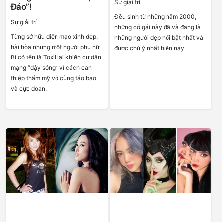
Sự giải trí
Đáo”!
Đều sinh từ những năm 2000,
Sự giải trí
những cô gái này đã và đang là
Từng sở hữu diện mạo xinh đẹp,
những người đẹp nổi bật nhất và
hài hòa nhưng một người phụ nữ
được chú ý nhất hiện nay.
Bỉ có tên là Toxii lại khiến cư dân
mạng “dậy sóng” vì cách can
thiệp thẩm mỹ vô cùng táo bạo
và cực đoan.