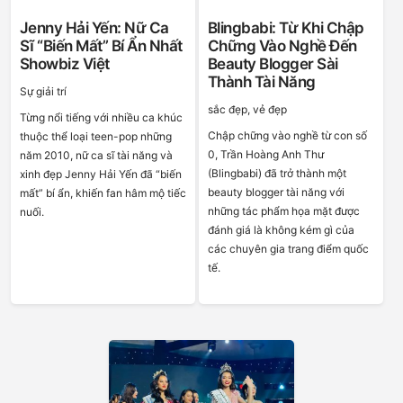
Jenny Hải Yến: Nữ Ca
Blingbabi: Từ Khi Chập
Sĩ “biến Mất” Bí Ẩn Nhất
Chững Vào Nghề Đến
Showbiz Việt
Beauty Blogger Sài
Thành Tài Năng
Sự giải trí
sắc đẹp, vẻ đẹp
Từng nổi tiếng với nhiều ca khúc
Chập chững vào nghề từ con số
thuộc thể loại teen-pop những
0, Trần Hoàng Anh Thư
năm 2010, nữ ca sĩ tài năng và
(Blingbabi) đã trở thành một
xinh đẹp Jenny Hải Yến đã “biến
beauty blogger tài năng với
mất” bí ẩn, khiến fan hâm mộ tiếc
những tác phẩm họa mặt được
nuối.
đánh giá là không kém gì của
các chuyên gia trang điểm quốc
tế.