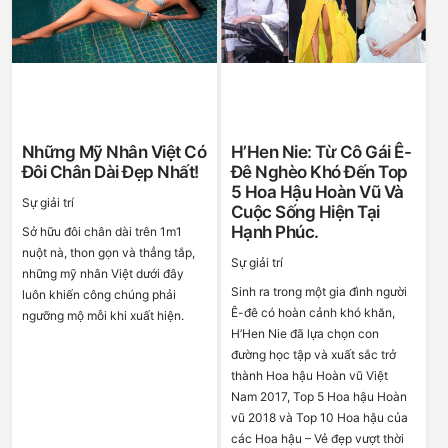
Những Mỹ Nhân Việt Có
H’Hen Nie: Từ Cô Gái Ê-
Đôi Chân Dài Đẹp Nhất!
Đê Nghèo Khó Đến Top
5 Hoa Hậu Hoàn Vũ Và
Sự giải trí
Cuộc Sống Hiện Tại
Hạnh Phúc.
Sở hữu đôi chân dài trên 1m1
nuột nà, thon gọn và thẳng tắp,
Sự giải trí
những mỹ nhân Việt dưới đây
Sinh ra trong một gia đình người
luôn khiến công chúng phải
Ê-đê có hoàn cảnh khó khăn,
ngưỡng mộ mỗi khi xuất hiện.
H’Hen Nie đã lựa chọn con
đường học tập và xuất sắc trở
thành Hoa hậu Hoàn vũ Việt
Nam 2017, Top 5 Hoa hậu Hoàn
vũ 2018 và Top 10 Hoa hậu của
các Hoa hậu – Vẻ đẹp vượt thời