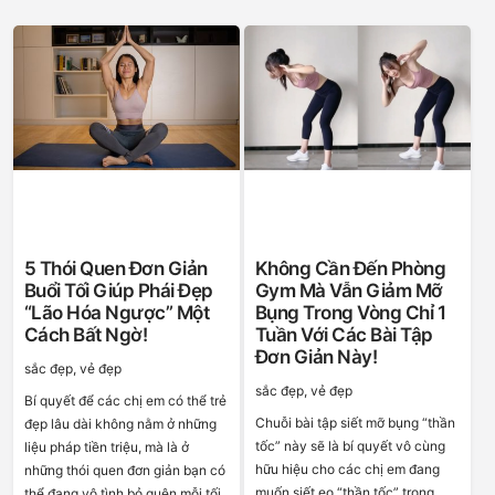
5 Thói Quen Đơn Giản
Không Cần Đến Phòng
Buổi Tối Giúp Phái Đẹp
Gym Mà Vẫn Giảm Mỡ
“lão Hóa Ngược” Một
Bụng Trong Vòng Chỉ 1
Cách Bất Ngờ!
Tuần Với Các Bài Tập
Đơn Giản Này!
sắc đẹp, vẻ đẹp
sắc đẹp, vẻ đẹp
Bí quyết để các chị em có thể trẻ
Chuỗi bài tập siết mỡ bụng “thần
đẹp lâu dài không nằm ở những
tốc” này sẽ là bí quyết vô cùng
liệu pháp tiền triệu, mà là ở
hữu hiệu cho các chị em đang
những thói quen đơn giản bạn có
muốn siết eo “thần tốc” trong
thể đang vô tình bỏ quên mỗi tối.