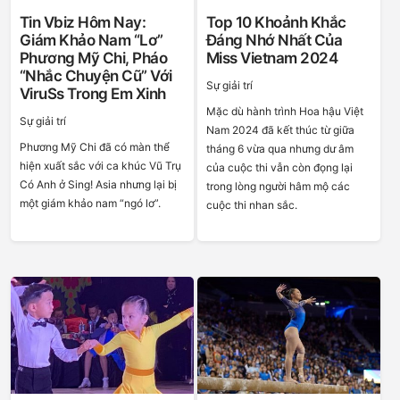
Tin Vbiz Hôm Nay:
Top 10 Khoảnh Khắc
Giám Khảo Nam “lơ”
Đáng Nhớ Nhất Của
Phương Mỹ Chi, Pháo
Miss Vietnam 2024
“nhắc Chuyện Cũ” Với
Sự giải trí
ViruSs Trong Em Xinh
Mặc dù hành trình Hoa hậu Việt
Sự giải trí
Nam 2024 đã kết thúc từ giữa
Phương Mỹ Chi đã có màn thể
tháng 6 vừa qua nhưng dư âm
hiện xuất sắc với ca khúc Vũ Trụ
của cuộc thi vẫn còn đọng lại
Có Anh ở Sing! Asia nhưng lại bị
trong lòng người hâm mộ các
một giám khảo nam “ngó lơ”.
cuộc thi nhan sắc.