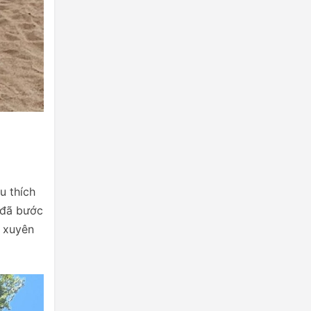
u thích
 đã bước
g xuyên