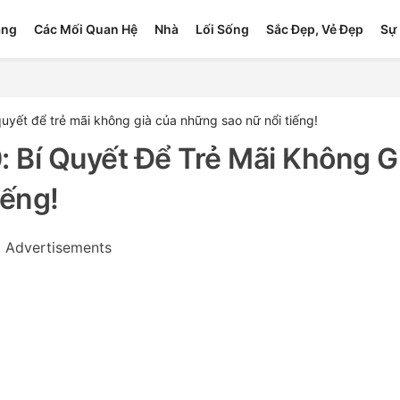
ang
Các Mối Quan Hệ
Nhà
Lối Sống
Sắc Đẹp, Vẻ Đẹp
Sự 
í quyết để trẻ mãi không già của những sao nữ nổi tiếng!
0: Bí Quyết Để Trẻ Mãi Không G
ếng!
Advertisements