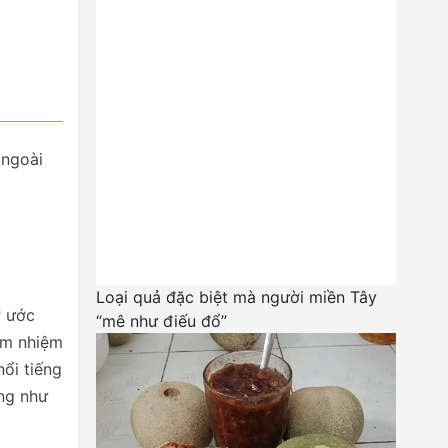
 ngoài
Loại quả đặc biệt mà người miền Tây
ơ ước
“mê như điếu đổ”
đảm nhiệm
nổi tiếng
ờng như