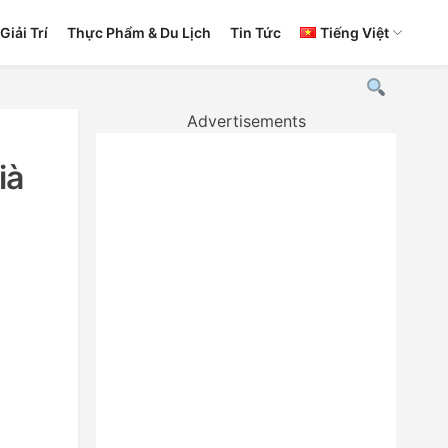
Giải Trí
Thực Phẩm & Du Lịch
Tin Tức
Tiếng Việt
Advertisements
ià