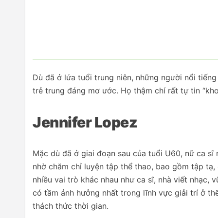
Dù đã ở lứa tuổi trung niên, những người nổi tiế
trẻ trung đáng mơ ước. Họ thậm chí rất tự tin “kh
Jennifer Lopez
Mặc dù đã ở giai đoạn sau của tuổi U60, nữ ca sĩ
nhờ chăm chỉ luyện tập thể thao, bao gồm tập tạ,
nhiều vai trò khác nhau như ca sĩ, nhà viết nhạc, 
có tầm ảnh hưởng nhất trong lĩnh vực giải trí ở 
thách thức thời gian.