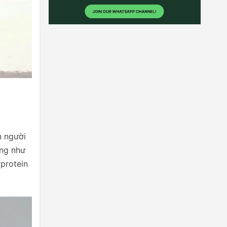
n người
ờng như
 protein