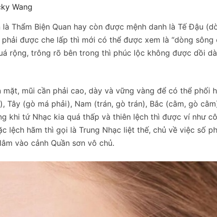
y Wang
n là Thẩm Biện Quan hay còn được mệnh danh là Tế Đậu (d
i phải được che lấp thì mới có thể được xem là “dòng sông
quá rộng, trông rõ bên trong thì phúc lộc không được dồi d
n mặt, mũi cần phải cao, dày và vững vàng để có thể phối 
), Tây (gò má phải), Nam (trán, gò trán), Bắc (cằm, gò cằm
 khi tứ Nhạc kia quá thấp và thiên lệch thì được ví như c
 lệch hãm thì gọi là Trung Nhạc liệt thế, chủ về việc số p
 lâm vào cảnh Quần sơn vô chủ.