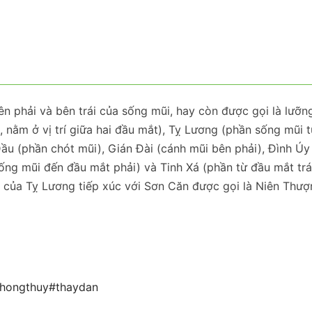
 phải và bên trái của sống mũi, hay còn được gọi là lưỡn
nằm ở vị trí giữa hai đầu mắt), Tỵ Lương (phần sống mũi 
ầu (phần chót mũi), Gián Đài (cánh mũi bên phải), Đình Úy
ống mũi đến đầu mắt phải) và Tinh Xá (phần từ đầu mắt trá
n của Tỵ Lương tiếp xúc với Sơn Căn được gọi là Niên Thượ
hongthuy
#thaydan