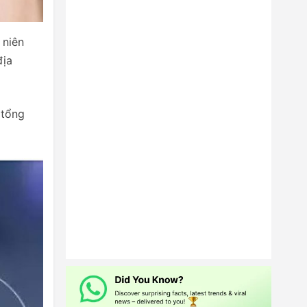
 niên
địa
 tổng