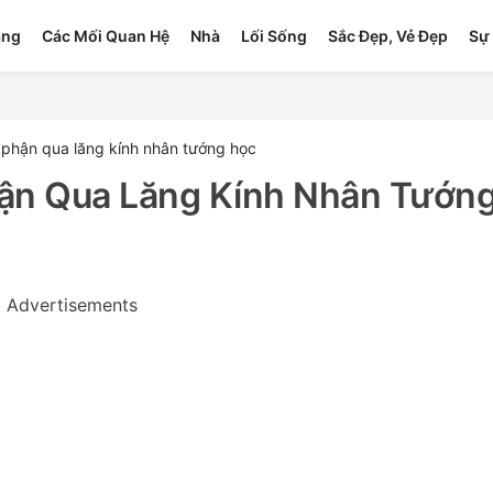
ang
Các Mối Quan Hệ
Nhà
Lối Sống
Sắc Đẹp, Vẻ Đẹp
Sự 
 phận qua lăng kính nhân tướng học
hận Qua Lăng Kính Nhân Tướn
Advertisements