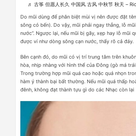
♬ 古筝 但愿人长久 中国风 古风 中秋节 秋天 – Rick
Do mũi dùng để phân biệt mùi vị nên được đặt tê
sông có bến). Do vậy, mũi phải ngay thẳng, lỗ mũ
nước”. Ngược lại, nếu mũi bị gãy, xẹp hay lỗ mũi 
được ví như dòng sông cạn nước, thấy rõ cả đáy.
Bên cạnh đó, do mũi có vị trí trung tâm trên khuô
hòa, nhịp nhàng với hình thể của Đông (gò má trái
Trong trường hợp mũi quá cao hoặc quá nhọn trong
hàm ý thành bại bất thường. Nếu mũi quá thấp hoặc
đênh, không đạt thành tựu gì do các Nhạc còn lại