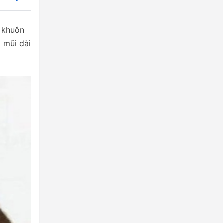
a khuôn
 mũi dài