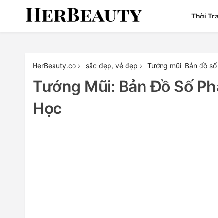
Skip
Thời Tr
to
content
Her Beauty
HerBeauty.co
›
sắc đẹp, vẻ đẹp
›
Tướng mũi: Bản đồ số
Tướng Mũi: Bản Đồ Số P
Học