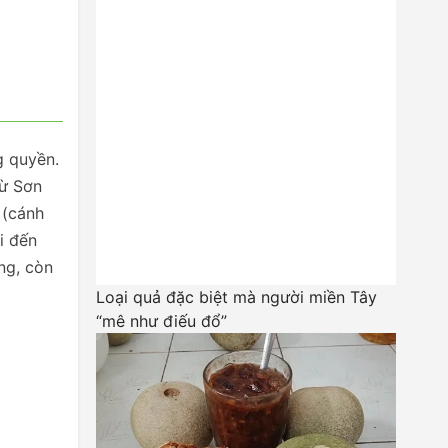
g quyền.
từ Sơn
 (cánh
i đến
ng, còn
Loại quả đặc biệt mà người miền Tây
“mê như điếu đổ”