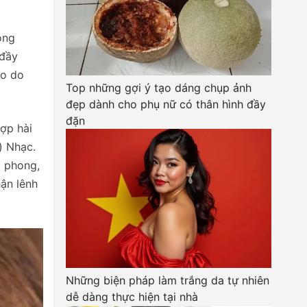
òng
 đầy
ào do
Top những gợi ý tạo dáng chụp ảnh
đẹp dành cho phụ nữ có thân hình đầy
đặn
hợp hài
) Nhạc.
ô phong,
hận lênh
Những biện pháp làm trắng da tự nhiên
dễ dàng thực hiện tại nhà