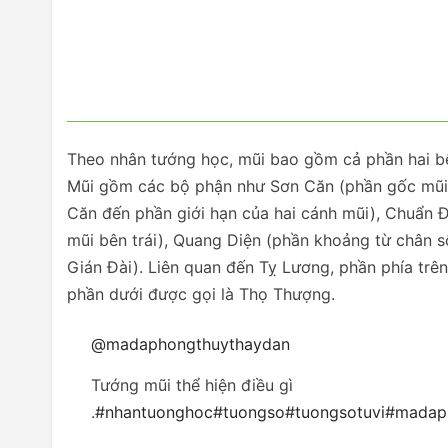
Theo nhân tướng học, mũi bao gồm cả phần hai bên
Mũi gồm các bộ phận như Sơn Căn (phần gốc mũi, 
Căn đến phần giới hạn của hai cánh mũi), Chuẩn Đ
mũi bên trái), Quang Diện (phần khoảng từ chân s
Gián Đài). Liên quan đến Tỵ Lương, phần phía trê
phần dưới được gọi là Thọ Thượng.
@madaphongthuythaydan
Tướng mũi thể hiện điều gì
.
#nhantuonghoc
#tuongso
#tuongsotuvi
#madap