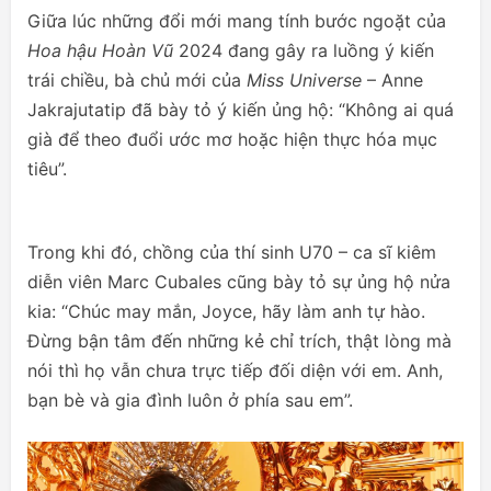
Giữa lúc những đổi mới mang tính bước ngoặt của
Hoa hậu Hoàn Vũ
2024 đang gây ra luồng ý kiến
trái chiều, bà chủ mới của
Miss Universe
– Anne
Jakrajutatip đã bày tỏ ý kiến ủng hộ: “Không ai quá
già để theo đuổi ước mơ hoặc hiện thực hóa mục
tiêu”.
Trong khi đó, chồng của thí sinh U70 – ca sĩ kiêm
diễn viên Marc Cubales cũng bày tỏ sự ủng hộ nửa
kia: “Chúc may mắn, Joyce, hãy làm anh tự hào.
Đừng bận tâm đến những kẻ chỉ trích, thật lòng mà
nói thì họ vẫn chưa trực tiếp đối diện với em. Anh,
bạn bè và gia đình luôn ở phía sau em”.