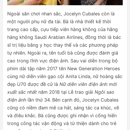
Ngoài sân chơi nhan sắc, Jocelyn Cubales còn là
một người phụ nữ đa tài. Bà là nhà thiết kế thời
trang cao cấp, cựu tiếp viên hàng không của hãng
hàng không Saudi Arabian Airlines, đồng thời là bác
sĩ trị liệu bằng y học thay thế và các phương pháp
tự nhiên. Ngoài ra, tên tuổi bà cũng được đánh giá
cao trong lĩnh vực điện ảnh. Sau vai diễn trong bộ
phim dài tập năm 2017 tên New Generation Heroes
cùng nữ diễn viên gạo cội Anita Linda, nữ hoàng sắc
đẹp U70 được đề cử là
Nữ diễn viên điện ảnh mới
xuất sắc nhất
năm 2018 tại Lễ trao giải
Ngôi sao
điện ảnh
lần thứ 34. Bên cạnh đó, Jocelyn Cubales
cũng có niềm đam mê ca hát, sáng tác ca khúc, vẽ
và điêu khắc. Bà cũng được ghi nhận vì cống hiến
trong công tác vận động và từ thiện dành cho trẻ