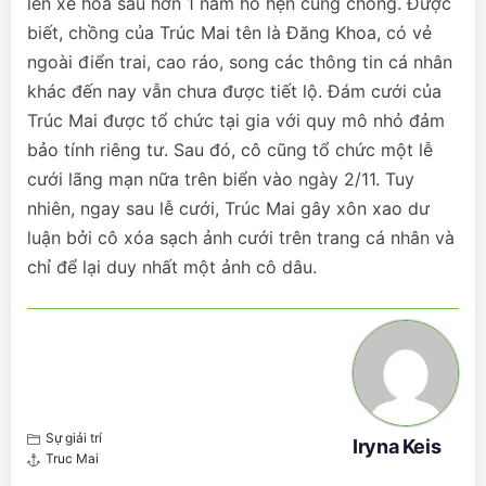
lên xe hoa sau hơn 1 năm hò hẹn cùng chồng. Được
biết, chồng của Trúc Mai tên là Đăng Khoa, có vẻ
ngoài điển trai, cao ráo, song các thông tin cá nhân
khác đến nay vẫn chưa được tiết lộ. Đám cưới của
Trúc Mai được tổ chức tại gia với quy mô nhỏ đảm
bảo tính riêng tư. Sau đó, cô cũng tổ chức một lễ
cưới lãng mạn nữa trên biển vào ngày 2/11. Tuy
nhiên, ngay sau lễ cưới, Trúc Mai gây xôn xao dư
luận bởi cô xóa sạch ảnh cưới trên trang cá nhân và
chỉ để lại duy nhất một ảnh cô dâu.
Sự giải trí
Iryna Keis
Truc Mai