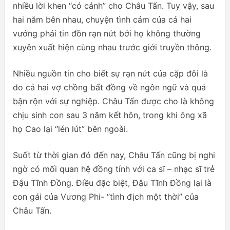
nhiều lời khen “có cánh” cho Châu Tấn. Tuy vậy, sau
hai năm bên nhau, chuyện tình cảm của cả hai
vướng phải tin đồn rạn nứt bởi họ không thường
xuyên xuất hiện cùng nhau trước giới truyền thông.
Nhiều nguồn tin cho biết sự rạn nứt của cặp đôi là
do cả hai vợ chồng bất đồng về ngôn ngữ và quá
bận rộn với sự nghiệp. Châu Tấn được cho là không
chịu sinh con sau 3 năm kết hôn, trong khi ông xã
họ Cao lại “lén lút” bên ngoài.
Suốt từ thời gian đó đến nay, Châu Tấn cũng bị nghi
ngờ có mối quan hệ đồng tính với ca sĩ – nhạc sĩ trẻ
Đậu Tĩnh Đồng. Điều đặc biệt, Đậu Tĩnh Đồng lại là
con gái của Vương Phi- “tình địch một thời” của
Châu Tấn.