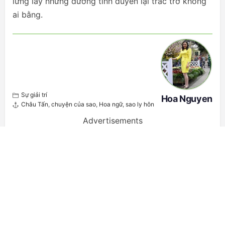
lừng lẫy nhưng đường tình duyên lại trắc trở không
ai bằng.
Sự giải trí
Hoa Nguyen
Châu Tấn
,
chuyện của sao
,
Hoa ngữ
,
sao ly hôn
Advertisements