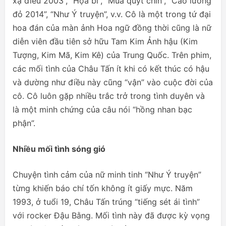
xạ điêu 2003”, “Họa bì”, “Mùa quýt chín”, “Cao lương
đỏ 2014”, “Như Ý truyện”, v.v. Cô là một trong tứ đại
hoa đán của màn ảnh Hoa ngữ đồng thời cũng là nữ
diễn viên đầu tiên sở hữu Tam Kim Ảnh hậu (Kim
Tượng, Kim Mã, Kim Kê) của Trung Quốc. Trên phim,
các mối tình của Châu Tấn ít khi có kết thúc có hậu
và dường như điều này cũng “vận” vào cuộc đời của
cô. Cô luôn gặp nhiều trắc trở trong tình duyên và
là một minh chứng của câu nói “hồng nhan bạc
phận”.
Nhiều mối tình sóng gió
Chuyện tình cảm của nữ minh tinh “Như Ý truyện”
từng khiến báo chí tốn không ít giấy mực. Năm
1993, ở tuổi 19, Châu Tấn trúng “tiếng sét ái tình”
với rocker Đậu Bằng. Mối tình này đã được kỳ vọng