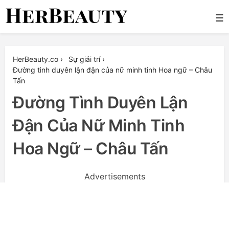
Skip
☰
to
content
Her Beauty
HerBeauty.co
›
Sự giải trí
›
Đường tình duyên lận đận của nữ minh tinh Hoa ngữ – Châu
Tấn
Đường Tình Duyên Lận
Đận Của Nữ Minh Tinh
Hoa Ngữ – Châu Tấn
Advertisements