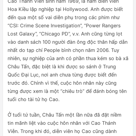
Cao Thánh Viễn sinh năm 1969, là nam diễn viên
Hoa Kiều lập nghiệp tại Hollywood. Anh được biết
đến qua một số vai diễn phụ trong các phim như
“CSI: Crime Scene Investigation”, “Power Rangers
Lost Galaxy”, “Chicago PD”, v.v. Anh cũng từng lọt
vào danh sách 100 người đàn ông độc thân hấp dẫn
nhất do tạp chí People bình chọn năm 2006. Tuy
nhiên, sự nghiệp của anh có phần thua kém so bà xã
Châu Tấn, đặc biệt là khi được so sánh ở Trung
Quốc Đại Lục, nơi anh chưa từng được biết đến
trước đó. Chính vì thế, cuộc hôn nhân này cũng
từng được xem là một “chiêu trò” để đánh bóng tên
tuổi cho tài tử họ Cao.
Ở tuổi tứ tuần, Châu Tấn một lần nữa đã đặt niềm
tin mãnh liệt vào cuộc hôn nhân với Cao Thánh
Viễn. Trong khi đó, diễn viên họ Cao cũng dành