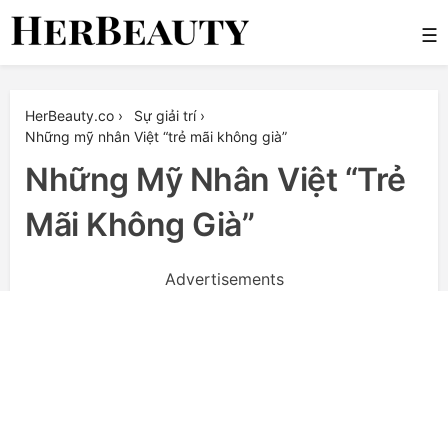
Skip
☰
to
content
Her Beauty
HerBeauty.co
›
Sự giải trí
›
Những mỹ nhân Việt “trẻ mãi không già”
Những Mỹ Nhân Việt “trẻ
Mãi Không Già”
Advertisements