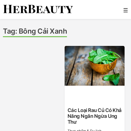
Skip
☰
to
content
Her Beauty
Tag:
Bông Cải Xanh
Các Loại Rau Củ Có Khả
Năng Ngăn Ngừa Ung
Thư
Thực phẩm & Du lịch