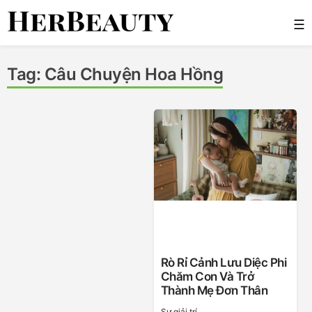
Skip
☰
to
content
Her Beauty
Tag:
Câu Chuyện Hoa Hồng
Rò Rỉ Cảnh Lưu Diệc Phi
Chăm Con Và Trở
Thành Mẹ Đơn Thân
Sự giải trí