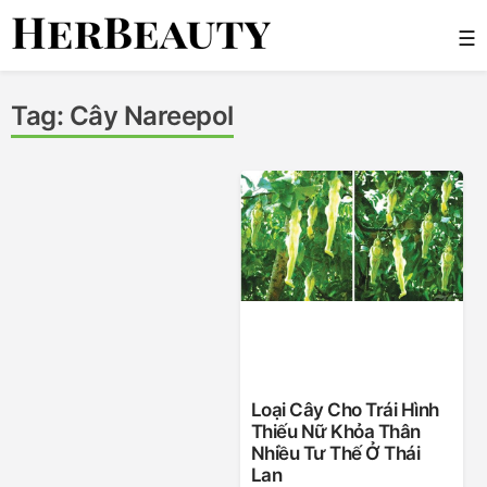
Skip
☰
to
content
Her Beauty
Tag:
Cây Nareepol
Loại Cây Cho Trái Hình
Thiếu Nữ Khỏa Thân
Nhiều Tư Thế Ở Thái
Lan