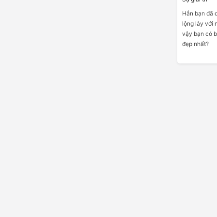
Hẳn bạn đã 
lộng lẫy với
vậy bạn có b
đẹp nhất?