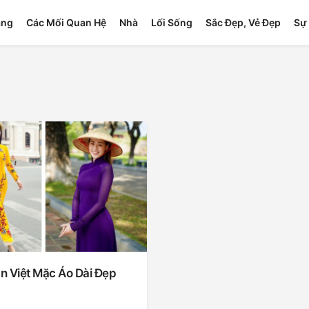
ang
Các Mối Quan Hệ
Nhà
Lối Sống
Sắc Đẹp, Vẻ Đẹp
Sự 
n Việt Mặc Áo Dài Đẹp