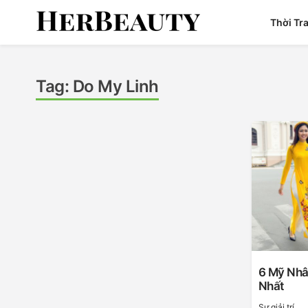
Skip
Thời Tr
to
content
Her Beauty
Tag:
Do My Linh
6 Mỹ Nhâ
Nhất
Sự giải trí