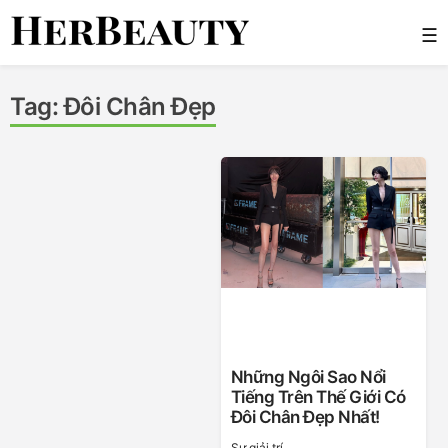
Skip
☰
to
content
Her Beauty
Tag:
Đôi Chân Đẹp
Những Ngôi Sao Nổi
Tiếng Trên Thế Giới Có
Đôi Chân Đẹp Nhất!
Sự giải trí