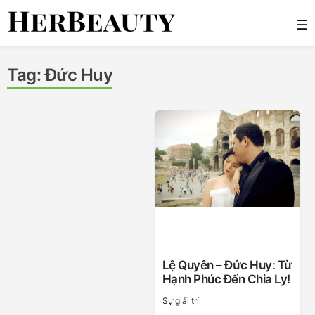
Skip
☰
to
content
Her Beauty
Tag:
Đức Huy
Lệ Quyên – Đức Huy: Từ
Hạnh Phúc Đến Chia Ly!
Sự giải trí