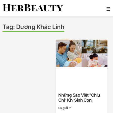
Skip
☰
to
content
Her Beauty
Tag:
Dương Khắc Linh
Những Sao Việt “chịu
Chi” Khi Sinh Con!
Sự giải trí