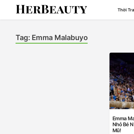
Skip
Thời Tr
to
content
Her Beauty
Tag:
Emma Malabuyo
Emma Ma
Nhỏ Bé N
Mũ!