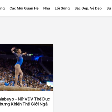
ang
Các Mối Quan Hệ
Nhà
Lối Sống
Sắc Đẹp, Vẻ Đẹp
Sự 
labuyo – Nữ VĐV Thể Dục
hưng Khiến Thế Giới Ngả